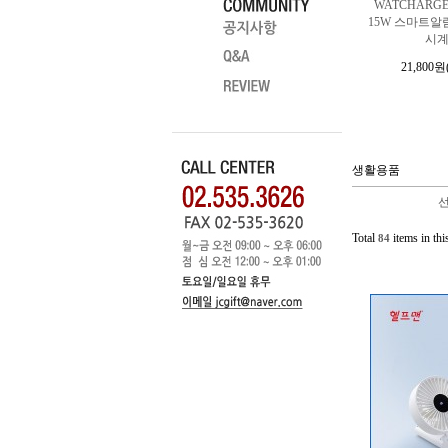
WATCHARG
15W 스마트
시
21,800원
생활용품
선
Total
items in thi
84