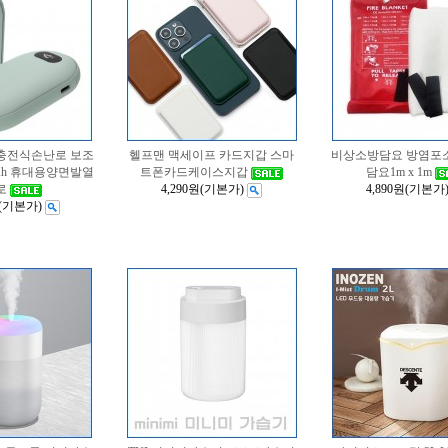
충전식손난로 보조
헬프맨 맥세이프 카드지갑 스마
비상소방담요 방염포
mAh 휴대용양면발열
트폰카드케이스지갑
담요1m x 1m
로
4,290원
(기본가)
4,890원
(기본가
(기본가)