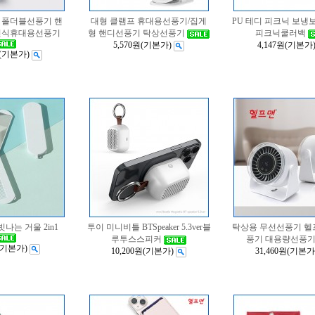
 폴더블선풍기 핸
대형 클램프 휴대용선풍기/집게
PU 테디 피크닉 보냉
전식휴대용선풍기
형 핸디선풍기 탁상선풍기
피크닉쿨러백
5,570원
(기본가)
4,147원
(기본가
(기본가)
나는 거울 2in1
투이 미니비틀 BTSpeaker 5.3ver블
탁상용 무선선풍기 
루투스스피커
풍기 대용량선풍
(기본가)
10,200원
(기본가)
31,460원
(기본가