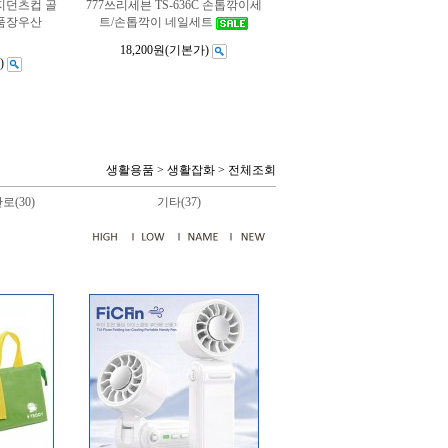
레지던츠컵 골
777쓰리세븐 TS-636C 손톱깎이세
품장우산
트/손톱깍이 네일세트
18,200원
(기본가)
)
생활용품
>
생활잡화
>
전체조회
로(30)
기타(37)