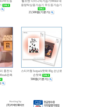
LED무드등
헬프맨 다이나믹가습기900ml 대
기
용량탁상용가습기 무드등가습기
)
23,500원
(기본가)
리 충전식
스티커형 hotpack핫팩 80g 손난로
0mah판촉
손핫팩
500원
(기본가)
)