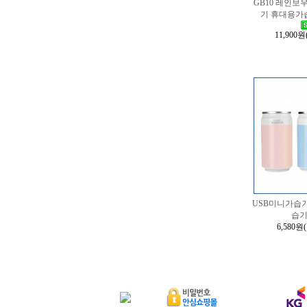
GB10 레인보
기 휴대용가
11,900원
USB미니가습
습
6,580원