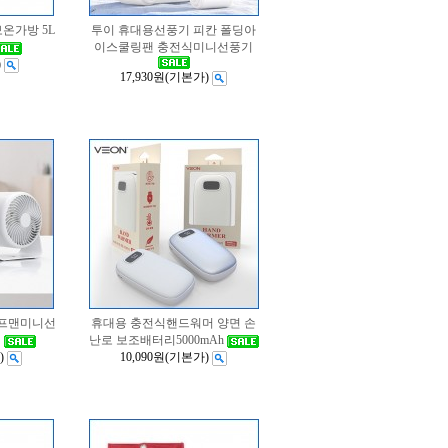
보온가방 5L
투이 휴대용선풍기 피칸 폴딩아
이스쿨링팬 충전식미니선풍기
)
17,930원
(기본가)
헬프맨미니선
휴대용 충전식핸드워머 양면 손
기
난로 보조배터리5000mAh
)
10,090원
(기본가)