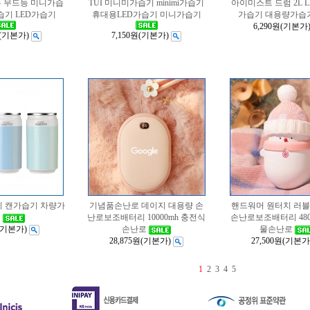
우 무드등 미니가습
TUI 미니미가습기 minimi가습기
아이미스트 드럼 2L 
습기 LED가습기
휴대용LED가습기 미니가습기
가습기 대용량가습
6,290원
(기본가
(기본가)
7,150원
(기본가)
기 캔가습기 차량가
기념품손난로 데이지 대용량 손
핸드워머 원터치 러블
기
난로보조배터리 10000mh 충전식
손난로보조배터리 480
(기본가)
손난로
물손난로
28,875원
(기본가)
27,500원
(기본가
1
2
3
4
5