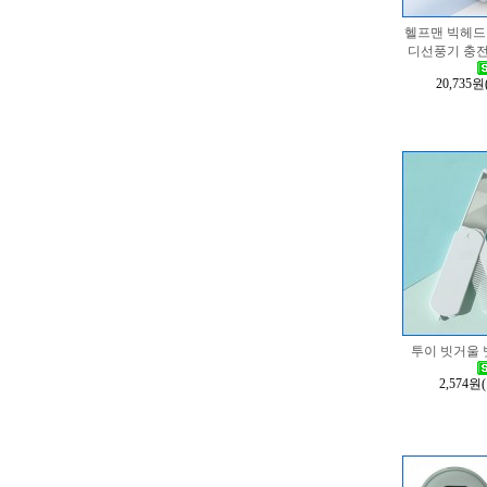
헬프맨 빅헤드
디선풍기 충
20,735원
투이 빗거울 빗
2,574원