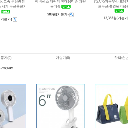
ER 고속 무선충전
에버센스 캐릭터 휴대용티슈 차량
PGA 75자동우산 프
알람시계 무선충전기
용티슈
프우산/홀인원기념
계
980원
(기본가)
13,365원
(기본가
(기본가)
풍기(9)
가습기(8)
핫팩/손난
s category.