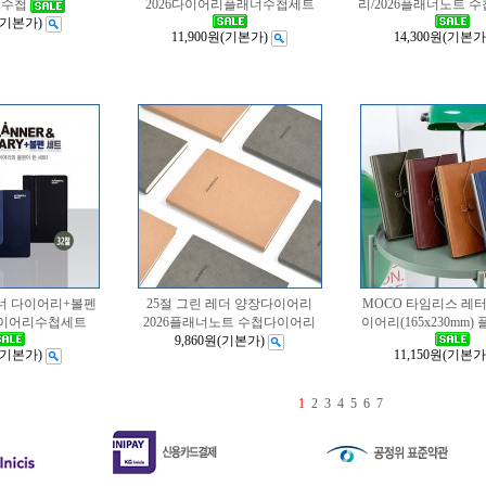
트수첩
2026다이어리플래너수첩세트
리/2026플래너노트 
(기본가)
11,900원
(기본가)
14,300원
(기본가
래너 다이어리+볼펜
25절 그린 레더 양장다이어리
MOCO 타임리스 레
6다이어리수첩세트
2026플래너노트 수첩다이어리
이어리(165x230mm
9,860원
(기본가)
(기본가)
11,150원
(기본가
1
2
3
4
5
6
7