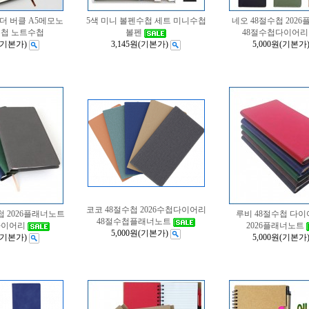
더 버클 A5메모노
5색 미니 볼펜수첩 세트 미니수첩
네오 48절수첩 202
수첩 노트수첩
볼펜
48절수첩다이어리
(기본가)
3,145원
(기본가)
5,000원
(기본가
코코 48절수첩 2026수첩다이어리
첩 2026플래너노트
루비 48절수첩 다
48절수첩플래너노트
다이어리
2026플래너노트
5,000원
(기본가)
(기본가)
5,000원
(기본가