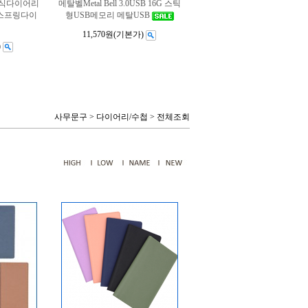
특안식다이어리
메탈벨Metal Bell 3.0USB 16G 스틱
 스프링다이
형USB메모리 메탈USB
11,570원
(기본가)
)
사무문구
>
다이어리/수첩
>
전체조회