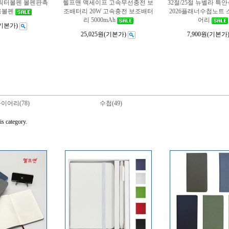
릭터볼펜 볼펜판촉
헬프맨 맥세이프 고속무선충전 보
32절/25절 뉴벨라 
용볼펜
조배터리 20W 고속충전 보조배터
2026플래너수첩노트
리 5000mAh
어리
기본가)
25,025원
(기본가)
7,900원
(기본가
이어리(78)
수첩(49)
is category.