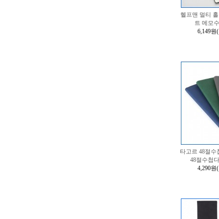
헬프맨 멀티 홀
트 메모
6,149원
타고르 48절수
48절수첩
4,290원