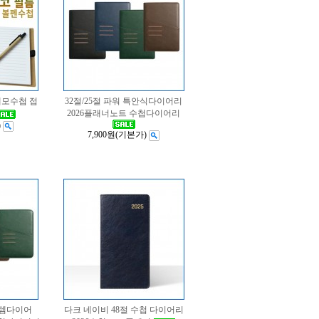
메모수첩 접
32절/25절 파워 특안식다이어리
2026플래너노트 수첩다이어리
)
7,900원
(기본가)
스템다이어
다크 네이비 48절 수첩 다이어리