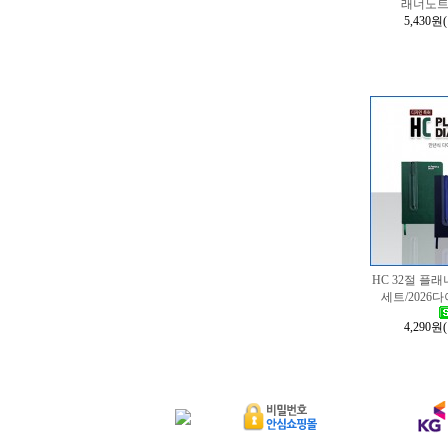
래너노
5,430원
HC 32절 플
세트/202
4,290원