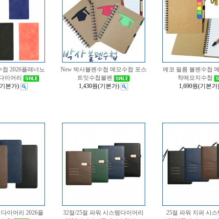
첩 2026플래너노
New 박사볼펜수첩 메모수첩 포스
에코 필름 볼펜수첩 
첩다이어리
트잇수첩볼펜
착메모지수첩
(기본가)
1,430원
(기본가)
1,690원
(기본가
첩다이어리 2026플
32절/25절 파워 시스템다이어리
25절 파워 지퍼 시