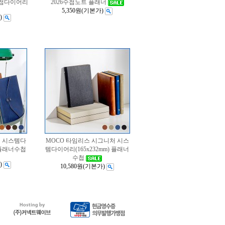
수첩다이어리
2026수첩노트 플래너
5,350원
(기본가)
)
터 시스템다
MOCO 타임리스 시그니처 시스
) 플래너수첩
템다이어리(165x232mm) 플래너
수첩
)
10,580원
(기본가)