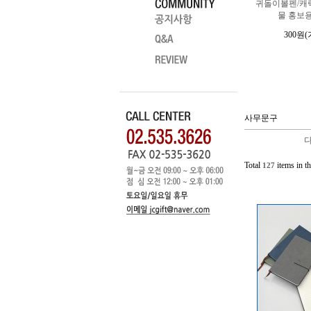
귀돌이볼펜/캐
물 홍보
300원
(
사무문구
다
Total
items in th
127