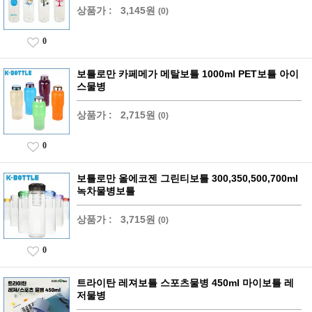
상품가 :
3,145원
(0)
0
보틀로만 카페메가 메탈보틀 1000ml PET보틀 아이
스물병
상품가 :
2,715원
(0)
0
보틀로만 올에코젠 그린티보틀 300,350,500,700ml
녹차물병보틀
상품가 :
3,715원
(0)
0
트라이탄 레져보틀 스포츠물병 450ml 마이보틀 레
저물병