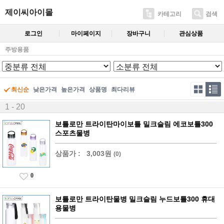
제이씨아이몰
카테고리
검색
로그인
마이페이지
장바구니
관심상품
주방용품
최신순
낮은가격
높은가격
상품명
최다리뷰
1 - 20
보틀로만 트라이탄마이보틀 밀크슬림 에코보틀300
스포츠물병
상품가 :
3,003원
(0)
0
보틀로만 트라이탄물병 밀크슬림 누드보틀300 휴대
용물병