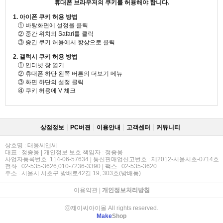
휴대폰 브라우저의 쿠키를 허용해야 합니다.
1. 아이폰 쿠키 허용 방법
① 바탕화면에 설정을 클릭
② 중간 위치의 Safari를 클릭
③ 중간 쿠키 허용에서 항상으로 클릭
2. 갤럭시 쿠키 허용 방법
① 인터넷 창 열기
② 휴대폰 하단 왼쪽 버튼의 더보기 메뉴
③ 화면 하단의 설정 클릭
④ 쿠키 허용에 V 체크
상점정보
PC버젼
이용안내
고객센터
커뮤니티
상호명 : 태웅씨앤씨
대표 : 정종웅 | 개인정보 보호 책임자 : 정종웅
사업자등록번호 :114-06-57634 | 통신판매업신고번호 : 제2012-서울서초-0714호
전화 : 02-535-3626,010-7236-3390 | 팩스 : 02-535-3620
주소 : 서울시 서초구 방배로42길 19, 303호(방배동)
이용약관
|
개인정보처리방침
ⓒ제이씨아이몰 All rights reserved.
Make
Shop